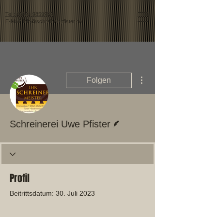
Tel.: 07151 9859955
E-Mail: info@schreiner-pfister.de
Weitere Optionen
Folgen
Autor
Schreinerei Uwe Pfister
Profil
Beitrittsdatum: 30. Juli 2023